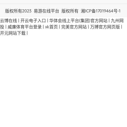
版权所有2023 易游在线平台 版权所有
湘ICP备17019464号-1
云博在线
|
开云电子入口
|
华体会线上平台(集团)官方网站
|
九州网
投
|
威廉体育平台登录
|
xk首页
|
完美官方网站
|
万搏官方网页版
|
开元网站下载
|