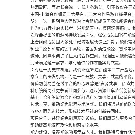
九月的神州大地，秋高气爽，九三阅兵更是让国人心潮
热泪盈眶。而对我来说，让我内心激动，则不仅仅在于
中国-上海合作组织三大平台、三大合作易游在线平台
明》。这一系列重大倡议为上合组织成员国深化能源合作
作为电力行业的实践者，湘能楚天电力集团深感振奋。
次峰会提出的能源可持续发展声明，强调成员国将在能源
上合组织成员国大多处于经济发展快速上升期，能源需
利亚平原到印度的德干高原，各国对清洁能源、智能电
这种共同需求创造了巨大的合作空间。根据国际能源署
完全满足这一需求，唯有通过合作才能实现共赢。
面对这一历史性机遇，我们正在筹建新疆第二生产基地，
意义上的研发机构，而是一个开放、共享、共赢的平台
价值融创易游在线平台的核心理念是“资源共享、价值
科研院所同业竞争者共同参与，通过资源共享降低创新
基于上合组织能源合作的新机遇和公司价值融创易游在
技术共享，推动绿色能源技术创新。我们将通过价值融
收各方面先进技术，形成技术互补的创新共同体。
项目合作，共建绿色能源基础设施。我们愿意与更多合
帮助提高能源可及性和能源安全水平。
能力建设，培养能源领域专业人才。我们期待与合作伙