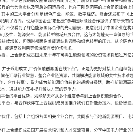
澎湃，至少在我的朋友圈呈现绝对刷屏之势，朋友们毫不吝惜赞美和骄傲
阅兵的气势恢宏以及背后的国运昌盛，也在于刚刚闭幕的上合组织峰会上
，其中的三大平台分别是绿色产业、能源、数字经济。峰会还发布了《
指明了方向，也为中国企业“走出去”参与国际能源合作提供了前所未有
我们不仅看到了绿色能源国际合作的光明前景，更意识到了中国企业在构
可及性、能源安全、能源转型领域开展合作，这与湘能楚天一直倡导的“
求持续增长，但同时都面临着能源结构调整和绿色转型的压力。从哈萨克
网、能源高效利用等领域都有着迫切需求。
数据，上合组织成员国未来十年在可再生能源领域的投资需求将超过万亿
并于近期成立了“价值融创易游在线平台”，正是为更好对接上合组织能
，旨在汇聚行业智慧，整合产业链资源，共同解决能源领域的共性技术难
共创、合作共赢”，致力成为新能源价值转化的超级链接器，助推新能源高
成本，通过能力互补提升解决方案的竞争力。
线平台的平台优势，湘能楚天将从多个维度参与到上合组织能源合作：
创平台，与合作伙伴在上合组织成员国推介我们在新能源接入、设备智造
作伙伴，包括上合组织各国相关企业合作，共同参与当地新能源项目、电
伴在上合组织成员国开展技术培训和人才交流项目，分享中国电力行业的