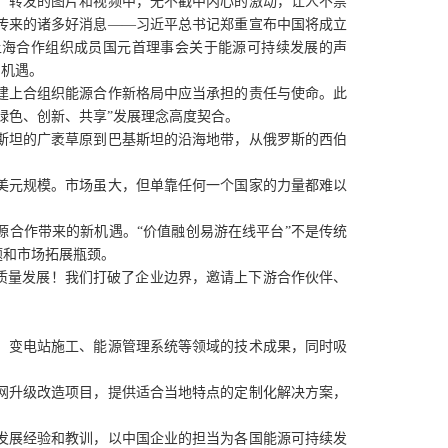
，转发的图片和视频中，无不戳中内心的激动，让人不禁
传来的诸多好消息——习近平总书记郑重宣布中国将成立
上海合作组织成员国元首理事会关于能源可持续发展的声
的机遇。
建上合组织能源合作新格局中应当承担的责任与使命。此
绿色、创新、共享”发展理念高度契合。
斯坦的广袤草原到巴基斯坦的沿海地带，从俄罗斯的西伯
美元规模。市场虽大，但单靠任何一个国家的力量都难以
源合作带来的新机遇。“价值融创易游在线平台”不是传统
题和市场拓展瓶颈。
质量发展！我们打破了企业边界，邀请上下游合作伙伴、
、变电站施工、能源管理系统等领域的技术成果，同时吸
网升级改造项目，提供适合当地特点的定制化解决方案，
发展经验和教训，以中国企业的担当为各国能源可持续发