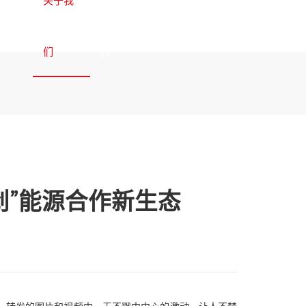
中文
们
们
创”能源合作新生态