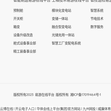
智能制造易游在线平台
工程技术易游在线平台
智控运检易
预制舱
模块化变电站
智慧系统
开关柜
变储一体站
节电技术
箱变
融合型变电站
数字服务
设备升级改造
光储充用一体站
舱式设备事业部
智慧工厂变配电系统
精工装备事业部
版权所有2023 易游在线平台 版权所有
湘ICP备17019464号-1
云博在线
|
开云电子入口
|
华体会线上平台(集团)官方网站
|
九州网投
|
威廉体育