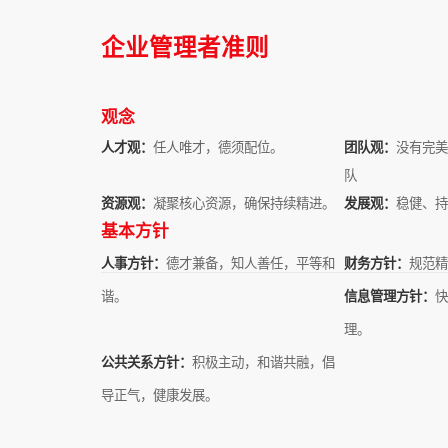
企业管理者准则
观念
人才观：
任人唯才，德须配位。
团队观：
没有完
队
资源观：
凝聚核心资源，确保持续精进。
发展观：
稳健、
基本方针
人事方针：
德才兼备，知人善任，平等和
财务方针：
规范
谐。
信息管理方针：
理。
公共关系方针：
积极主动，和谐共融，倡
导正气，健康发展。