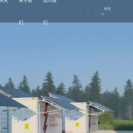
中文
们
们