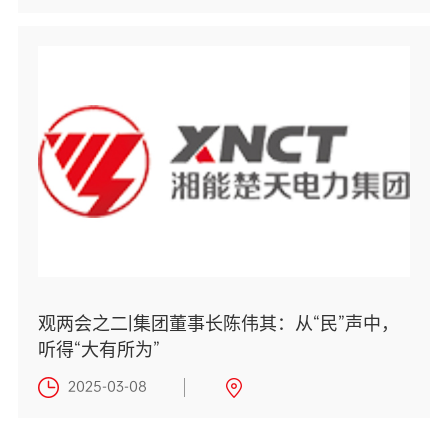
观两会之二|集团董事长陈伟其：从“民”声中，
听得“大有所为”
2025-03-08