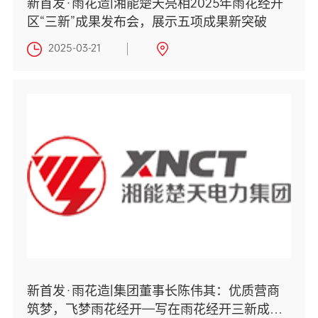
新首发·雨花造|湘能楚天亮相2025年雨花经开
区“三新”成果发布会，展示五项成果新突破
2025-03-21
新首发·雨花造|集团董事长陈伟其：优质营商
筑梦，飞梦雨花经开—写在雨花经开三新成果