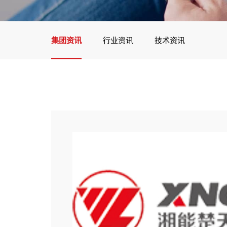
集团资讯
行业资讯
技术资讯