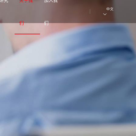
中文
们
们