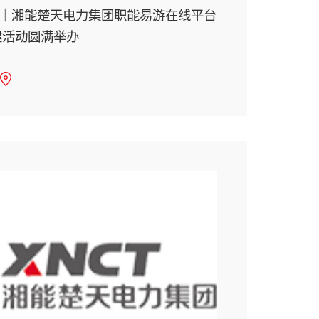
出发｜湘能楚天电力集团职能易游在线平台
建活动圆满举办