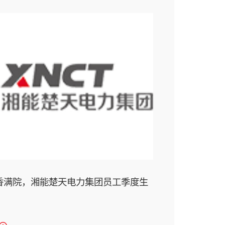
饺香满院，湘能楚天电力集团员工季度生