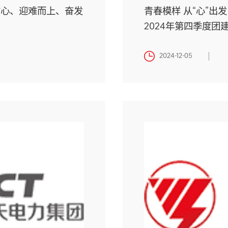
信心、迎难而上、奋发
青春模样 从“心”
2024年第四季度团
2024-12-05