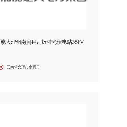
能大理州南涧县瓦折村光伏电站35kV
云南省大理市南涧县