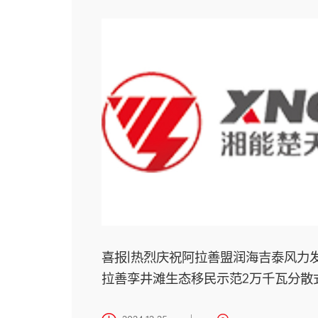
喜报|热烈庆祝阿拉善盟润海吉泰风力
拉善孪井滩生态移民示范2万千瓦分散