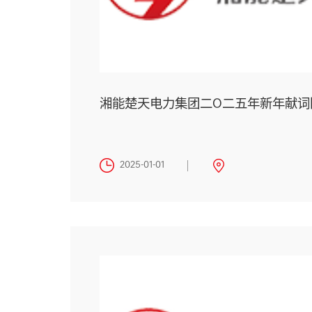
湘能楚天电力集团二O二五年新年献词|
2025-01-01