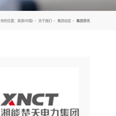
你的位置：
易游(中国)
关于我们
集团动态
集团资讯